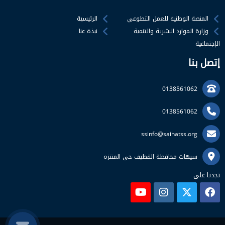
المنصة الوطنية للعمل التطوعي
الرئيسية
وزارة الموارد البشرية والتنمية
نبذة عنا
الإجتماعية
إتصل بنا
0138561062
0138561062
ssinfo@saihatss.org
سيهات محافظة القطيف حي المنتزه
تجدنا على