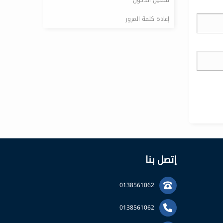
إعادة كلمة المرور
إتصل بنا
0138561062
0138561062